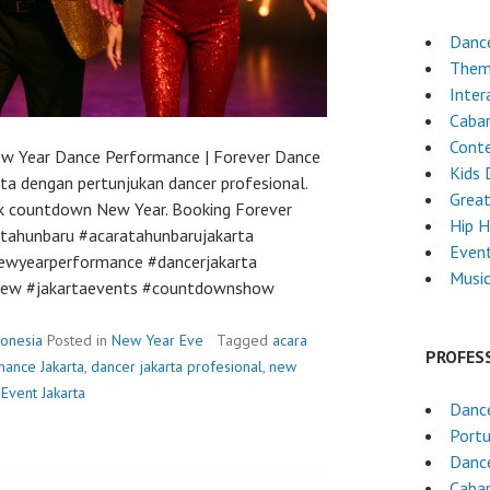
Dance
Them
Inter
Cabar
Cont
ew Year Dance Performance | Forever Dance
Kids 
a dengan pertunjukan dancer profesional.
Grea
uk countdown New Year. Booking Forever
Hip 
tahunbaru #acaratahunbarujakarta
Even
ewyearperformance #dancerjakarta
Musi
crew #jakartaevents #countdownshow
onesia
Posted in
New Year Eve
Tagged
acara
PROFES
ance Jakarta
,
dancer jakarta profesional
,
new
Event Jakarta
Dance
Port
Dance
Caba