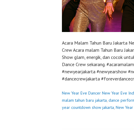
Acara Malam Tahun Baru Jakarta N
Crew Acara malam Tahun Baru Jakart
Show glam, energik, dan cocok unt
Dance Crew sekarang. #acaramalam
#newyearjakarta #newyearshow #n
#dancecrewjakarta #foreverdance
New Year Eve Dancer New Year Eve Ind
malam tahun baru jakarta
,
dance perform
year countdown show jakarta
,
New Year 