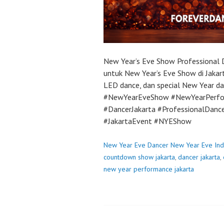
New Year’s Eve Show Professional D
untuk New Year’s Eve Show di Jakar
LED dance, dan special New Year da
#NewYearEveShow #NewYearPerfo
#DancerJakarta #ProfessionalDan
#JakartaEvent #NYEShow
New Year Eve Dancer New Year Eve Ind
countdown show jakarta
,
dancer jakarta
,
new year performance jakarta