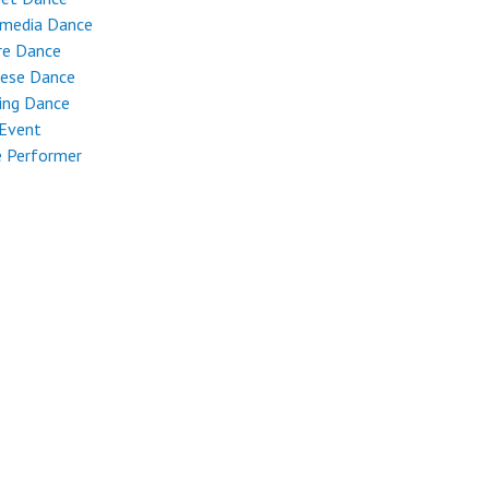
imedia Dance
re Dance
nese Dance
ing Dance
 Event
e Performer