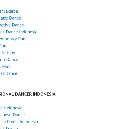
r Jakarta
atic Dance
active Dance
et Dance Indonesia
emporary Dance
Dance
t Gatsby
Hop Dance
t Mall
cal Dance
SIONAL DANCER INDONESIA
r Indonesia
uguese Dance
 in Public Indonesia
ret Dance