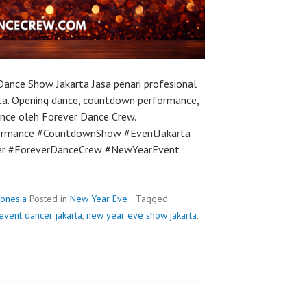
ance Show Jakarta Jasa penari profesional
ta. Opening dance, countdown performance,
nce oleh Forever Dance Crew.
rmance #CountdownShow #EventJakarta
cer #ForeverDanceCrew #NewYearEvent
onesia
Posted in
New Year Eve
Tagged
event dancer jakarta
,
new year eve show jakarta
,