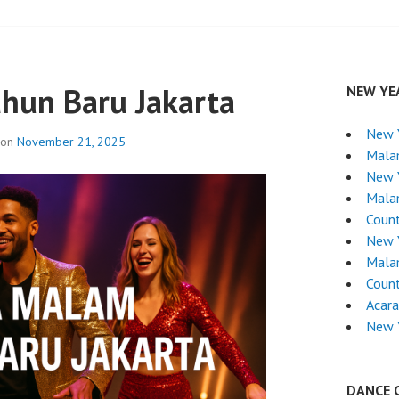
hun Baru Jakarta
NEW YE
New 
 on
November 21, 2025
Mala
New 
Mala
Coun
New 
Mala
Coun
Acara
New 
DANCE 