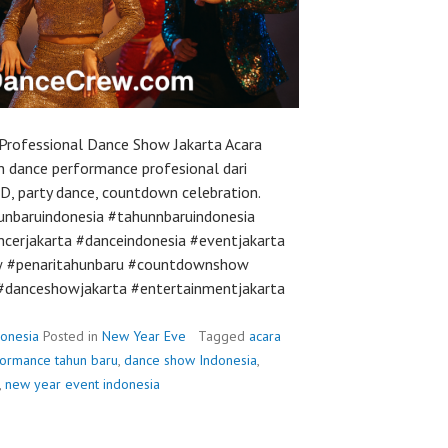
Professional Dance Show Jakarta Acara
 dance performance profesional dari
, party dance, countdown celebration.
nbaruindonesia #tahunnbaruindonesia
erjakarta #danceindonesia #eventjakarta
ew #penaritahunbaru #countdownshow
#danceshowjakarta #entertainmentjakarta
onesia
Posted in
New Year Eve
Tagged
acara
ormance tahun baru
,
dance show Indonesia
,
,
new year event indonesia