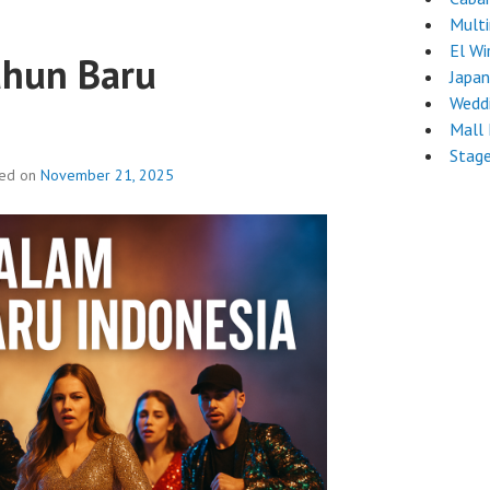
Mult
El Wi
ahun Baru
Japa
Wedd
Mall
Stag
ted on
November 21, 2025