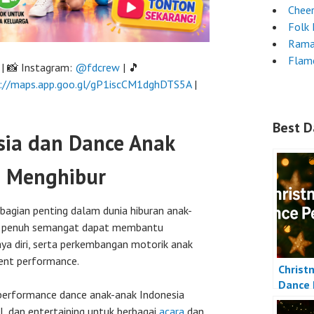
Chee
Folk
Rama
Flam
| 📸 Instagram:
@fdcrew
| 🎵
://maps.app.goo.gl/gP1iscCM1dghDTS5A
|
Best D
sia dan Dance Anak
& Menghibur
bagian penting dalam dunia hiburan anak-
dan penuh semangat dapat membantu
aya diri, serta perkembangan motorik anak
ent performance.
Christ
Dance 
erformance dance anak-anak Indonesia
, dan entertaining untuk berbagai
acara
dan