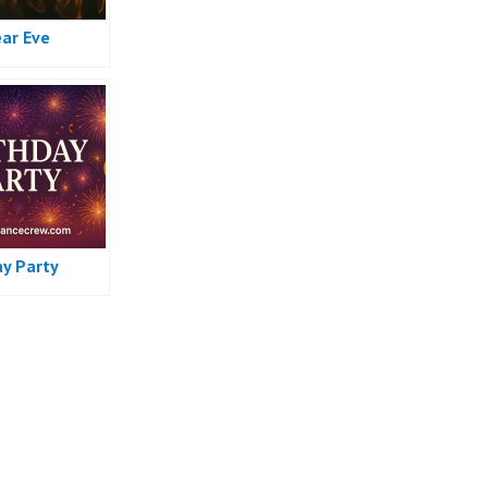
ar Eve
ay Party