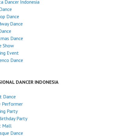
ta Dancer Indonesia
 Dance
Hop Dance
dway Dance
Dance
stmas Dance
e Show
ing Event
enco Dance
SIONAL DANCER INDONESIA
et Dance
e Performer
ng Party
Birthday Party
t Mall
esque Dance