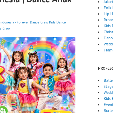
Jakar
Folk
Hip 
Broa
 Indonesia - Forever Dance Crew
Kids Dance
Kids 
e Crew
Chri
Danc
Wedd
Flam
PROFES
Ball
Stag
Weddi
Kids 
Even
Burl