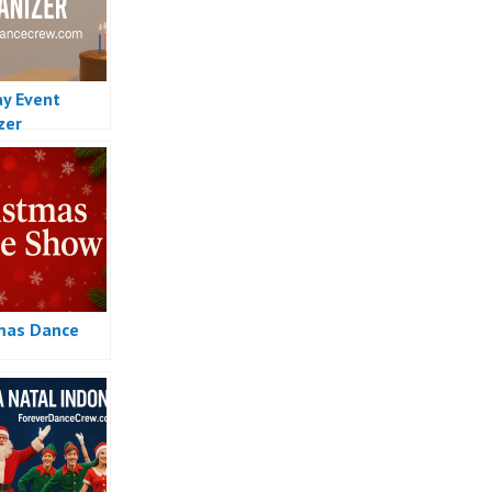
ay Event
zer
mas Dance