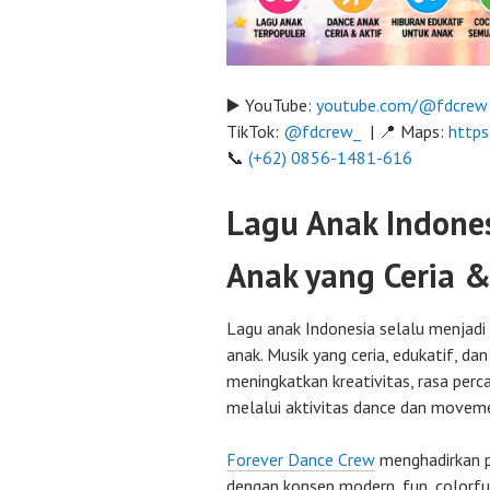
▶️ YouTube:
youtube.com/@fdcrew
TikTok:
@fdcrew_
| 📍 Maps:
https
📞
(+62) 0856-1481-616
Lagu Anak Indone
Anak yang Ceria 
Lagu anak Indonesia selalu menjadi 
anak. Musik yang ceria, edukatif, 
meningkatkan kreativitas, rasa perc
melalui aktivitas dance dan movem
Forever Dance Crew
menghadirkan p
dengan konsep modern, fun, colorful