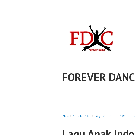
Skip
to
content
FOREVER DANC
FDC
»
Kids Dance
»
Lagu Anak Indonesia | D
Lagu Anak Indo