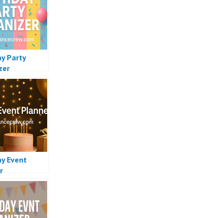
ay Party
zer
ay Event
r