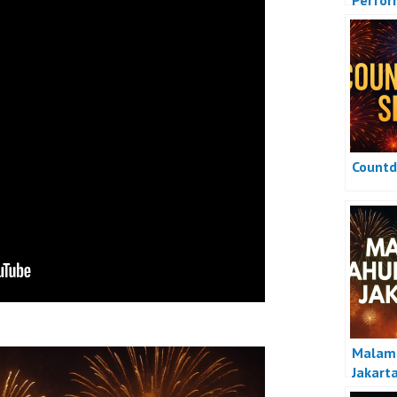
Perfo
Count
Malam 
Jakart