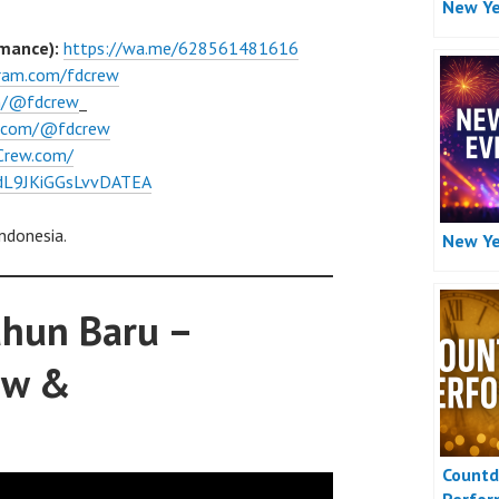
New Ye
mance):
https://wa.me/628561481616
gram.com/fdcrew
om/@fdcrew
_
e.com/@fdcrew
Crew.com/
l/dL9JKiGGsLvvDATEA
ndonesia.
New Ye
hun Baru –
ow &
Count