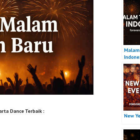
Malam 
Indone
rta Dance Terbaik :
New Ye