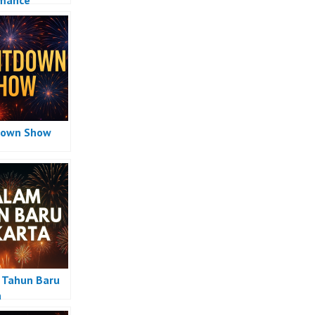
rmance
down Show
Tahun Baru
a