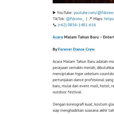
▶️ YouTube:
youtube.com/@fdcrew
TikTok:
@fdcrew_
| 📍 Maps:
https
📞
(+62) 0856-1481-616
Acara
Malam Tahun Baru – Enter
By
Forever Dance Crew
Acara Malam Tahun Baru adalah mo
perayaan semakin meriah, dibutuhka
menciptakan hype sebelum countdo
pertunjukan dance profesional yang
baru, mulai dari event mall, hotel, 
outdoor festival.
Dengan koreografi kuat, kostum gla
siap menghadirkan suasana akhir ta