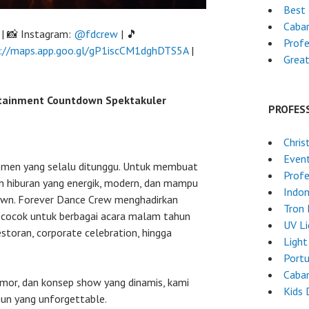
Best 
Cabar
| 📸 Instagram:
@fdcrew
| 🎵
Profe
://maps.app.goo.gl/gP1iscCM1dghDTS5A
|
Grea
tainment Countdown Spektakuler
PROFES
Chri
Even
men yang selalu ditunggu. Untuk membuat
Profe
n hiburan yang energik, modern, dan mampu
Indon
wn. Forever Dance Crew menghadirkan
Tron
 cocok untuk berbagai acara malam tahun
UV L
restoran, corporate celebration, hingga
Light
Port
Cabar
mor, dan konsep show yang dinamis, kami
Kids 
hun yang unforgettable.