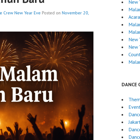
New 
Mala
ce Crew
New Year Eve
Posted on
November 20,
Acara
Mala
Mala
New 
New 
Coun
Mala
DANCE 
Them
Even
Dance
Jakar
Dance
Danc