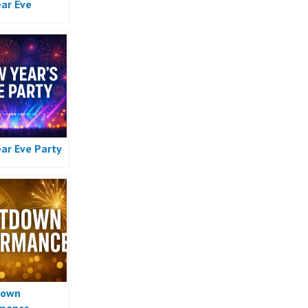
ar Eve
ar Eve Party
down