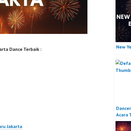
New Ye
rta Dance Terbaik :
Dancer
Acara 
Jakart
aru Jakarta