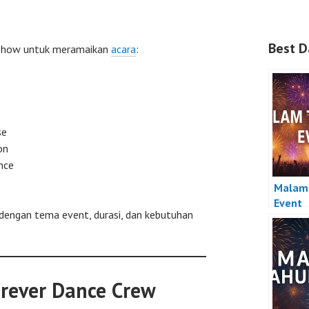
Best D
n show untuk meramaikan
acara
:
se
on
nce
Malam 
Event
dengan tema event, durasi, dan kebutuhan
orever Dance Crew