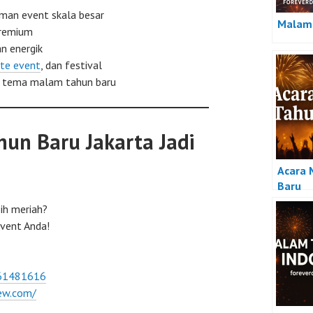
aman event skala besar
Malam 
premium
n energik
te event
, dan festival
& tema malam tahun baru
un Baru Jakarta Jadi
Acara 
Baru
ih meriah?
event Anda!
561481616
ew.com/