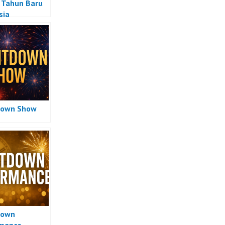
Tahun Baru
sia
down Show
down