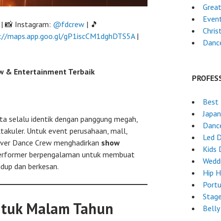
Great
Event
| 📸 Instagram:
@fdcrew
| 🎵
Chri
://maps.app.goo.gl/gP1iscCM1dghDTS5A
|
Dance
w & Entertainment Terbaik
PROFES
Best 
Japa
ta selalu identik dengan panggung megah,
Dance
takuler. Untuk event perusahaan, mall,
Led 
rever Dance Crew menghadirkan
show
Kids 
performer berpengalaman untuk membuat
Wedd
dup dan berkesan.
Hip 
Port
Stag
ntuk Malam Tahun
Belly