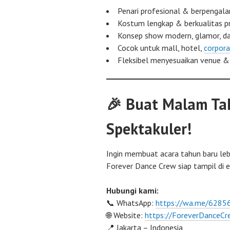
Penari profesional & berpengal
Kostum lengkap & berkualitas 
Konsep show modern, glamor, da
Cocok untuk mall, hotel,
corpora
Fleksibel menyesuaikan venue 
🎉 Buat Malam Tah
Spektakuler!
Ingin membuat acara tahun baru leb
Forever Dance Crew siap tampil di 
Hubungi kami:
📞 WhatsApp:
https://wa.me/628
🌐 Website:
https://ForeverDanceCr
📍 Jakarta – Indonesia