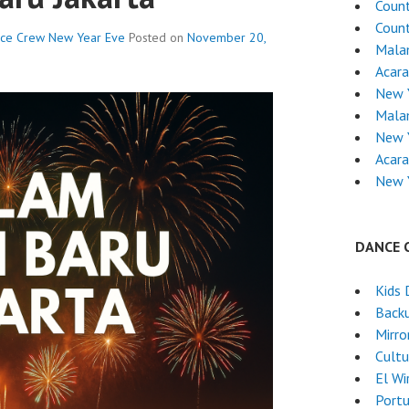
Coun
Coun
nce Crew
New Year Eve
Posted on
November 20,
Mala
Acar
New Y
Mala
New 
Acara
New 
DANCE 
Kids 
Back
Mirro
Cultu
El Wi
Port