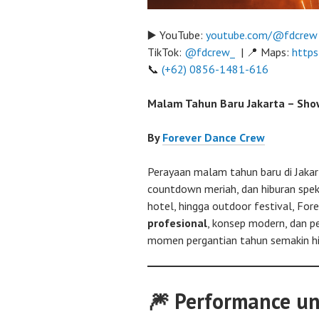
▶️ YouTube:
youtube.com/@fdcrew
TikTok:
@fdcrew_
| 📍 Maps:
https
📞
(+62) 0856-1481-616
Malam Tahun Baru Jakarta – Sho
By
Forever Dance Crew
Perayaan malam tahun baru di Jakar
countdown meriah, dan hiburan spek
hotel, hingga outdoor festival, Fo
profesional
, konsep modern, dan 
momen pergantian tahun semakin hi
🎆 Performance u