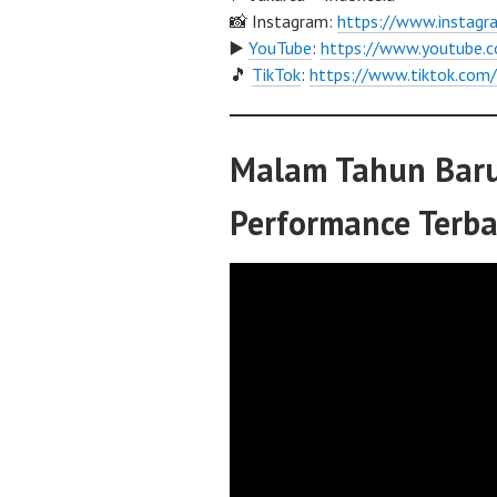
📸 Instagram:
https://www.instag
▶️
YouTube
:
https://www.youtube
🎵
TikTok
:
https://www.tiktok.co
Malam Tahun Baru
Performance Terba