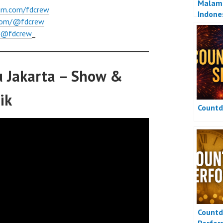
Malam 
ram.com/fdcrew
Indone
.com/@fdcrew
m/@fdcrew
_
 Jakarta – Show &
ik
Count
Count