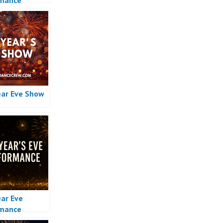
rmance
ar Eve Show
ar Eve
rmance