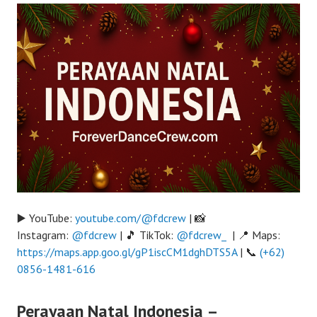
▶️ YouTube:
youtube.com/@fdcrew
| 📸
Instagram:
@fdcrew
| 🎵 TikTok:
@fdcrew_
| 📍 Maps:
https://maps.app.goo.gl/gP1iscCM1dghDTS5A
| 📞
(+62)
0856-1481-616
Perayaan Natal Indonesia –