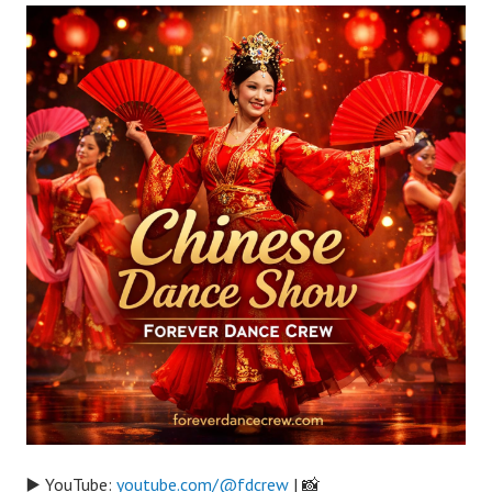
▶️ YouTube:
youtube.com/@fdcrew
| 📸