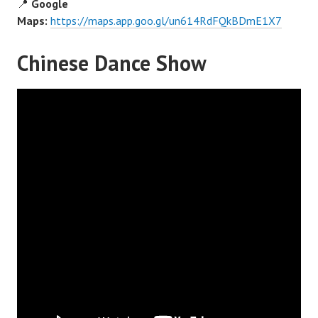
📍
Google
Maps:
https://maps.app.goo.gl/un614RdFQkBDmE1X7
Chinese Dance Show