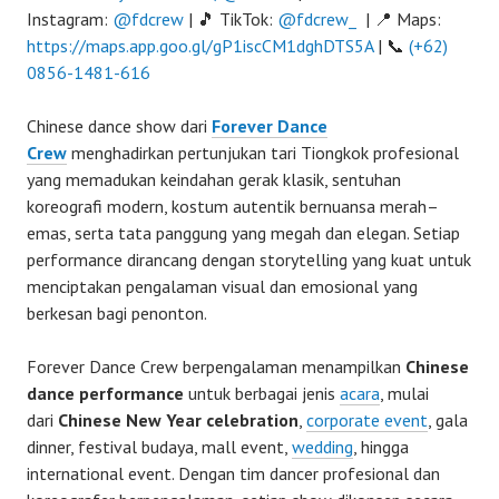
Instagram:
@fdcrew
| 🎵 TikTok:
@fdcrew_
| 📍 Maps:
https://maps.app.goo.gl/gP1iscCM1dghDTS5A
| 📞
(+62)
0856-1481-616
Chinese dance show dari
Forever Dance
Crew
menghadirkan pertunjukan tari Tiongkok profesional
yang memadukan keindahan gerak klasik, sentuhan
koreografi modern, kostum autentik bernuansa merah–
emas, serta tata panggung yang megah dan elegan. Setiap
performance dirancang dengan storytelling yang kuat untuk
menciptakan pengalaman visual dan emosional yang
berkesan bagi penonton.
Forever Dance Crew berpengalaman menampilkan
Chinese
dance performance
untuk berbagai jenis
acara
, mulai
dari
Chinese New Year celebration
,
corporate event
, gala
dinner, festival budaya, mall event,
wedding
, hingga
international event. Dengan tim dancer profesional dan