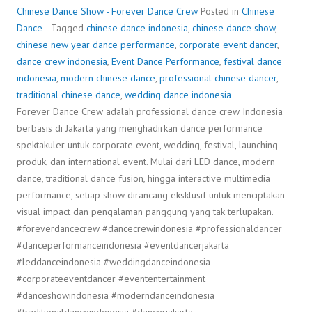
Chinese Dance Show - Forever Dance Crew
Posted in
Chinese
Dance
Tagged
chinese dance indonesia
,
chinese dance show
,
chinese new year dance performance
,
corporate event dancer
,
dance crew indonesia
,
Event Dance Performance
,
festival dance
indonesia
,
modern chinese dance
,
professional chinese dancer
,
traditional chinese dance
,
wedding dance indonesia
Forever Dance Crew adalah professional dance crew Indonesia
berbasis di Jakarta yang menghadirkan dance performance
spektakuler untuk corporate event, wedding, festival, launching
produk, dan international event. Mulai dari LED dance, modern
dance, traditional dance fusion, hingga interactive multimedia
performance, setiap show dirancang eksklusif untuk menciptakan
visual impact dan pengalaman panggung yang tak terlupakan.
#foreverdancecrew #dancecrewindonesia #professionaldancer
#danceperformanceindonesia #eventdancerjakarta
#leddanceindonesia #weddingdanceindonesia
#corporateeventdancer #evententertainment
#danceshowindonesia #moderndanceindonesia
#traditionaldanceindonesia #dancerjakarta