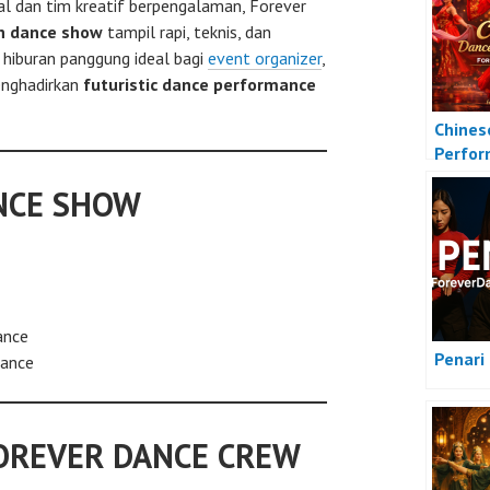
al dan tim kreatif berpengalaman, Forever
n dance show
tampil rapi, teknis, dan
i hiburan panggung ideal bagi
event organizer
,
enghadirkan
futuristic dance performance
Chines
Perfo
ANCE SHOW
ance
Penari
mance
OREVER DANCE CREW