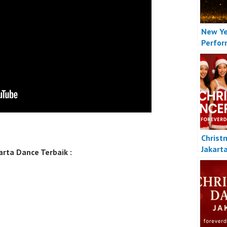
New Ye
Perfo
Christ
Jakart
rta Dance Terbaik :