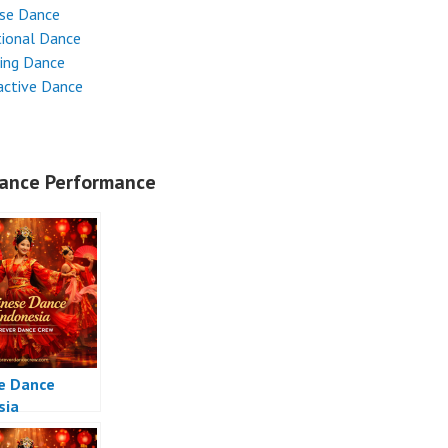
ese Dance
tional Dance
ing Dance
active Dance
ance Performance
e Dance
sia