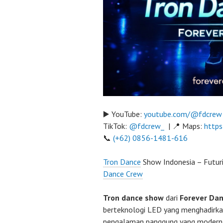
▶️ YouTube:
youtube.com/@fdcrew
TikTok:
@fdcrew_
| 📍 Maps:
https
📞
(+62) 0856-1481-616
Tron Dance
Show Indonesia – Futur
Dance Crew
Tron dance show
dari
Forever Da
berteknologi LED yang menghadirkan v
pengalaman panggung yang modern s