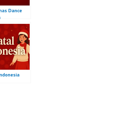
mas Dance
a
Indonesia