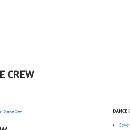
E CREW
DANCE 
ver Dance Crew
ow
Seven