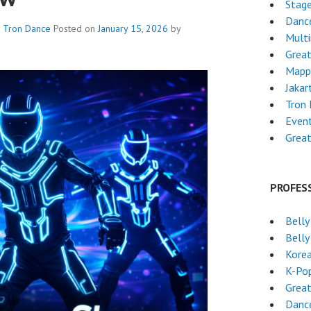
Stag
Dance
Tron Dance
Posted on
January 15, 2026
by
Mult
Grea
Mapp
Jakar
Tron
Event
Grea
PROFES
Belly
Belly
Kore
K-Po
Grea
Dance