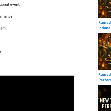
tional event
ormance
Ramad
Indone
dern
t
Ramad
Perfo