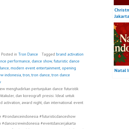
Christ
Jakart
Posted in
Tron Dance
Tagged
brand activation
nce performance
,
dance show
,
futuristic dance
dance
,
modern event entertainment
,
opening
Natal 
ew indonesia
,
tron
,
tron dance
,
tron dance
w
w menghadirkan pertunjukan dance futuristik
takuler, dan koreografi presisi. Ideal untuk
d activation, award night, dan international event
#trondanceindonesia #futuristicdanceshow
 #dancecrewindonesia #eventdancerjakarta