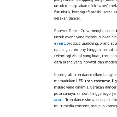
untuk menciptakan efek “wow” mela
futuristik, koreografi presisi, serta 
gerakan dancer.
Forever Dance Crew menghadirkan
untuk event yang membutuhkan hibu
event
, product launching, brand acti
opening ceremony, hingga internatio
teknologi visual yang kuat, tron d
citra brand yang inovatif dan moder
Koreografi tron dance dikembangkan
memadukan
LED tron costume
,
li
music
yang dinamis. Gerakan dancer
pola cahaya, simbol, hingga logo y
acara
. Tron dance show ini dapat di
multimedia content, maupun konse