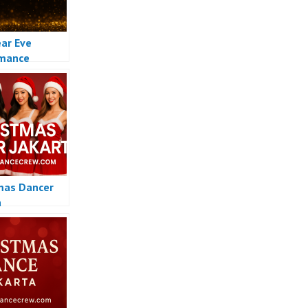
ar Eve
rmance
mas Dancer
a