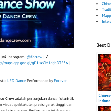
Chin
Tradi
Mapp
Inter
Best D
| 📸 Instagram:
@fdcrew
| 🎵
://maps.app.goo.gl/gP1iscCM1dghDTS5A
|
istic
LED Dance
Performance by
Forever
Chines
nce Crew
adalah pertunjukan dance futuristik
Indone
isual spektakuler, presisi gerak tinggi, dan
erta immersive. Performance ini dirancang