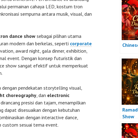
lui permainan cahaya LED, kostum tron
sinkronisasi sempurna antara musik, visual, dan
tron dance show
sebagai pilihan utama
ran modern dan berkelas, seperti
corporate
Chines
vation, award night, gala dinner, exhibition,
nal event. Dengan konsep futuristik dan
ance show sangat efektif untuk memperkuat
n.
 dengan pendekatan storytelling visual,
ght choreography
, dan
electronic
 dirancang presisi dan tajam, menampilkan
Ramad
ang dapat disesuaikan dengan kebutuhan
Show
kombinasikan dengan interactive dance,
p custom sesuai tema event.