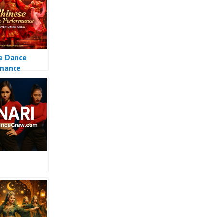
e Dance
rmance