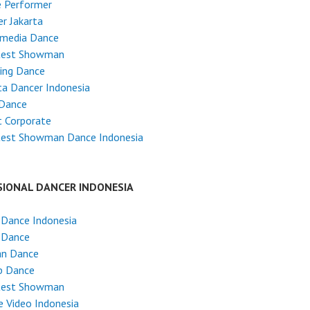
e Performer
r Jakarta
imedia Dance
test Showman
ing Dance
ta Dancer Indonesia
 Dance
 Corporate
test Showman Dance Indonesia
SIONAL DANCER INDONESIA
 Dance Indonesia
 Dance
an Dance
p Dance
test Showman
 Video Indonesia