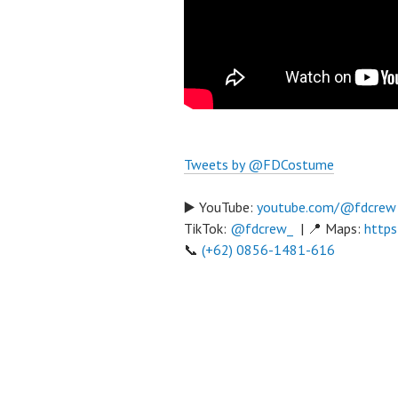
Tweets by @FDCostume
▶️ YouTube:
youtube.com/@fdcrew
TikTok:
@fdcrew_
| 📍 Maps:
https
📞
(+62) 0856-1481-616