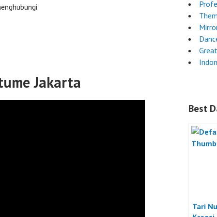
Profe
menghubungi
Them
Mirro
Danc
Grea
Indon
tume Jakarta
Best D
Tari N