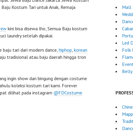
pat Sewa Baju Dance Jakarta Sewa Kostum
a Baju Kostum Tari untuk Anak, Remaja
Mall
Wedd
Dance
rew
kini bisa disewa lho, Semua Baju kostum
Cabar
cuci laundry setelah dipakai.
Port
Led 
e baju tari dari modern dance,
hiphop
,
korean
Folk
ju tradisional atau baju daerah hingga tron
Flam
Event
Belly
ang ingin show dan bingung dengan costume
dahulu koleksi kostum tari kami. Forever
at dilihat pada instagram
@FDCostume
PROFES
Chin
Mapp
Tradi
Danc