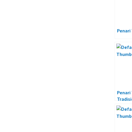
Penari
Penari 
Tradis
Indone