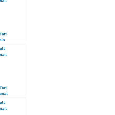
Tari
sia
Tari
ional