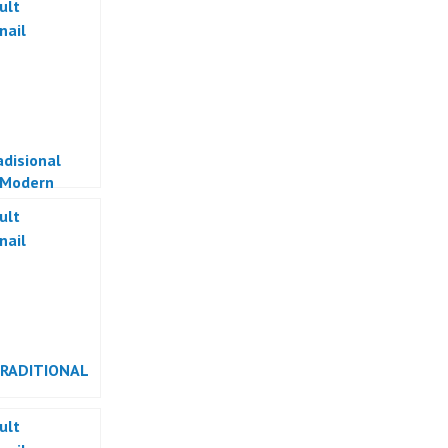
adisional
 Modern
TRADITIONAL
RMANCE