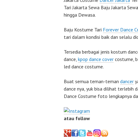
Jakarta Costume
Dancer Jakarta
Tem
Tari Jakarta Sewa Baju Jakarta Sew
hingga Dewasa.
Baju Kostume Tari
Forever Dance C
tari dalam kondisi baik dan selalu di
Tersedia berbagai jenis kostum danc
dance,
kpop dance cover
costume, ba
led dance costume.
Buat semua teman-teman
dancer
y
dance nya, yuk bisa dilihat terlebih 
Dance Costume foto lengkapnya dap
atau follow