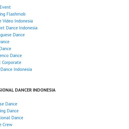
 Event
ing Flashmob
 Video Indonesia
et Dance Indonesia
uguese Dance
Dance
 Dance
enco Dance
 Corporate
 Dance Indonesia
SIONAL DANCER INDONESIA
ese Dance
ing Dance
tional Dance
e Crew