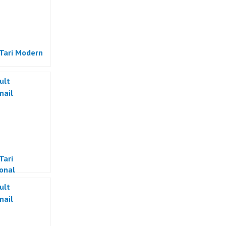
 Tari Modern
Tari
ional
sia