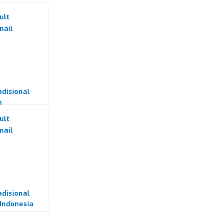
adisional
n
adisional
 Indonesia