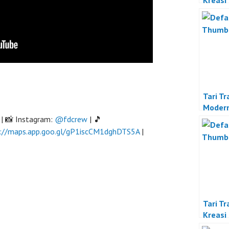
Kreasi
Tari Tr
Moder
| 📸 Instagram:
@fdcrew
| 🎵
://maps.app.goo.gl/gP1iscCM1dghDTS5A
|
Tari Tr
Kreasi